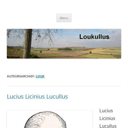
Loukullus
Ga
Menu
naar
de
inhoud
AUTEURSARCHIEF:
LOUK
Lucius Licinius Lucullus
Lucius
Licinius
Lucullus