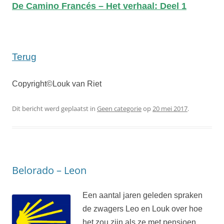
De Camino Francés – Het verhaal: Deel 1
Terug
Copyright©Louk van Riet
Dit bericht werd geplaatst in
Geen categorie
op
20 mei 2017
.
Belorado – Leon
Een aantal jaren geleden spraken
de zwagers Leo en Louk over hoe
het zou zijn als ze met pensioen